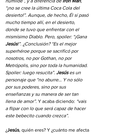
humilde”, y a diferencia de 
Iron Man
, 
“¡no se cree la última Coca Cola del 
desierto!”. Aunque, de hecho, Él sí pasó 
mucho tiempo allí, en el desierto, 
donde se tuvo que enfrentar con el 
mismísimo Diablo. Pero, spoiler: “¡Gana 
Jesús
!”. ¿Conclusión? “Es el mejor 
superhéroe porque se sacrificó por 
nosotros, no por Gothan, no por 
Metrópolis, sino por toda la humanidad. 
Spoiler: luego resucita”. 
Jesús 
es un 
personaje que “no aburre… Y no sólo 
por sus poderes, sino por sus 
enseñanzas y su manera de ser tan 
llena de amor”. 
Y acaba diciendo: 
“vais 
a flipar con lo que será capaz de hacer 
este bebecito cuando crezca”.
¿
Jesús
, quién eres? Y ¿cuánto me afecta 