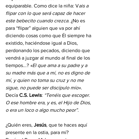
equiparable. Como dice la niña: V
ais a 
flipar con lo que será capaz de hacer 
este bebecito cuando crezca.
 ¿No es 
para “flipar” alguien que va por ahí 
diciendo cosas como que Él siempre ha 
existido, haciéndose igual a Dios, 
perdonando los pecados, diciendo que 
vendrá a juzgar al mundo al final de los 
tiempos...? 
«El que ama a su padre y a 
su madre más que a mí, no es digno de 
mí, y quien no toma su cruz y no me 
sigue, no puede ser discípulo mío»
. 
Decía 
C.S. Lewis
: 
“Tenéis que escoger. 
O ese hombre era, y es, el Hijo de Dios, 
o era un loco o algo mucho peor”.
¿Quién eres, 
Jesús
, que te haces aquí 
presente en la ostia, para mí?