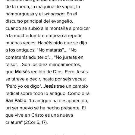
de la rueda, la máquina de vapor, la 
hamburguesa y el 
whatsapp
. En el 
discurso principal del evangelio, 
cuando se subió a la montaña a predicar 
a la muchedumbre empezó a repetir 
muchas veces: Habéis oído que se dijo 
a los antiguos: “No matarás”... “No 
cometerás adulterio”... “No jurarás en 
falso”... Son los diez mandamientos, 
que 
Moisés 
recibió de Dios. Pero Jesús 
se atreve a decir, hasta por seis veces: 
"Pero yo os digo". 
Jesús 
trae un cambio 
radical sobre todo lo antiguo. Como dirá 
San Pablo
: "lo antiguo ha desaparecido, 
un ser nuevo se ha hecho presente. El 
que vive en Cristo es una nueva 
criatura" (2Cor 5, 17).