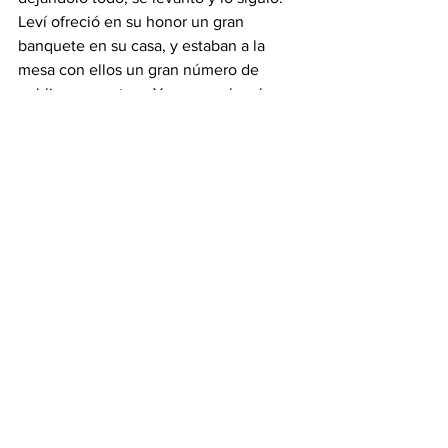
Leví ofreció en su honor un gran 
banquete en su casa, y estaban a la 
mesa con ellos un gran número de 
publicanos y otros. Y murmuraban los 
fariseos y sus escribas diciendo a los 
discípulos de 
Jesús
: «¿Cómo es que 
coméis y bebéis con publicanos y 
pecadores?».
Jesús les respondió: «No necesitan 
médico los sanos, sino los enfermos. No 
he venido a llamar a los justos, sino a 
los pecadores a que se conviertan».
Pero ellos le dijeron: «Los discípulos de 
Juan ayunan a menudo y oran, y los de 
los fariseos también; en cambio, los 
tuyos, a comer y a beber».
Jesús 
les dijo: «¿Acaso podéis hacer 
ayunar a los invitados a la boda 